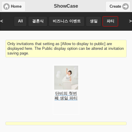
ShowCase
Home
Create
<
>
All
결혼식
비즈니스 이벤트
생일
파티
Only invitations that setting as [Allow to display to public] are
displayed here. The Public display option can be altered at invitation
saving page.
단비의 첫번
째 생일 파티