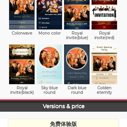
Colorwave
Mono color
Royal
Royal
invite(blue)
invite(red)
Royal
Sky blue
Dark blue
Golden
invite(black)
round
round
eternity
Versions & price
免费体验版