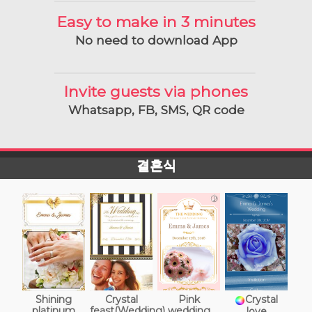
Easy to make in 3 minutes
No need to download App
Invite guests via phones
Whatsapp, FB, SMS, QR code
결혼식
Shining
Crystal
Pink
Crystal
platinum
feast(Wedding)
wedding
love