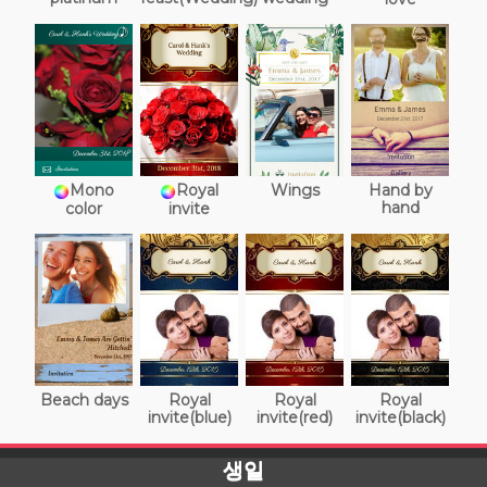
Mono
Royal
Wings
Hand by
hand
color
invite
Beach days
Royal
Royal
Royal
invite(blue)
invite(red)
invite(black)
생일