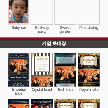
Baby car
Birthday
Sweet
Pink dating
party
garden
기업 초대장
Imperial
Crystal feast
Tech blue
Royal invite
Blue