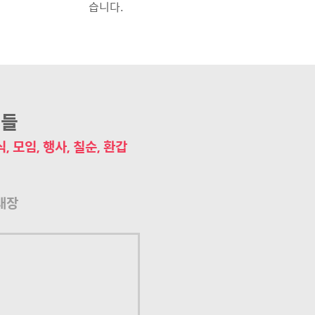
습니다.
릿들
, 모임, 행사, 칠순, 환갑
대장