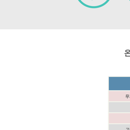
온
무
고