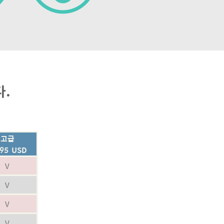
다.
고급
.95 USD
V
V
V
V