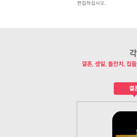
편집하십시오.
각
결혼, 생일, 돌잔치, 집들
결