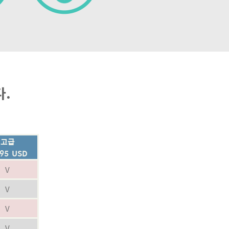
다.
고급
.95 USD
V
V
V
V