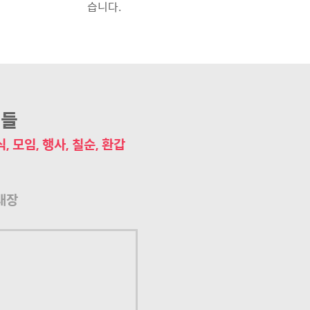
습니다.
릿들
, 모임, 행사, 칠순, 환갑
대장