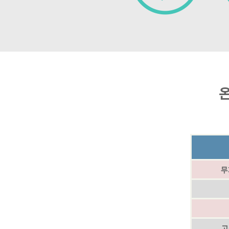
온
무
고