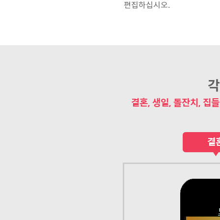
편집하십시오.
각
결혼, 생일, 돌잔치, 집들
결