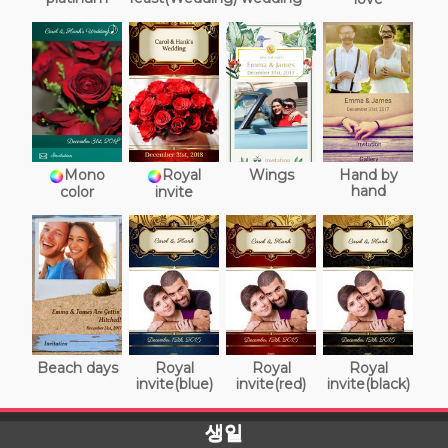
Mono
Royal
Wings
Hand by
hand
color
invite
Beach days
Royal
Royal
Royal
invite(blue)
invite(red)
invite(black)
생일