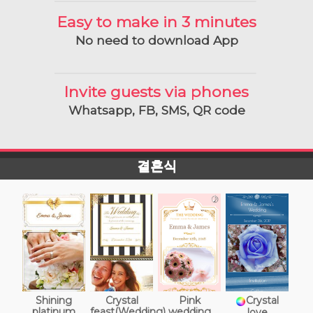
Easy to make in 3 minutes
No need to download App
Invite guests via phones
Whatsapp, FB, SMS, QR code
결혼식
Shining
Crystal
Pink
Crystal
platinum
feast(Wedding)
wedding
love