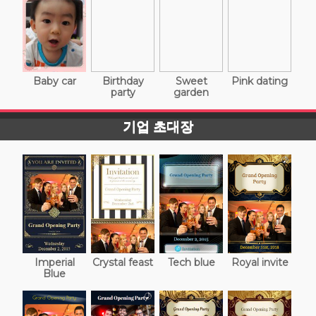
Baby car
Birthday
Sweet
Pink dating
party
garden
기업 초대장
Imperial
Crystal feast
Tech blue
Royal invite
Blue