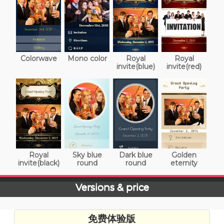
Colorwave
Mono color
Royal
Royal
invite(blue)
invite(red)
Royal
Sky blue
Dark blue
Golden
invite(black)
round
round
eternity
Versions & price
免费体验版